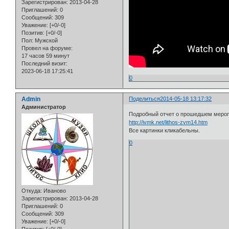
Зарегистрирован
: 2013-04-28
Приглашений:
0
Сообщений:
309
Уважение:
[+0/-0]
Позитив:
[+0/-0]
Пол:
Мужской
Провел на форуме:
17 часов 59 минут
Последний визит:
2023-06-18 17:25:41
0
Admin
Поделиться
2014-05-18 13:17:32
Администратор
Подробный отчет о прошедшем мероп
http://ivmk.net/lithos-zvm14.htm
Все картинки кликабельны.
0
Откуда:
Иваново
Зарегистрирован
: 2013-04-28
Приглашений:
0
Сообщений:
309
Уважение:
[+0/-0]
Позитив:
[+0/-0]