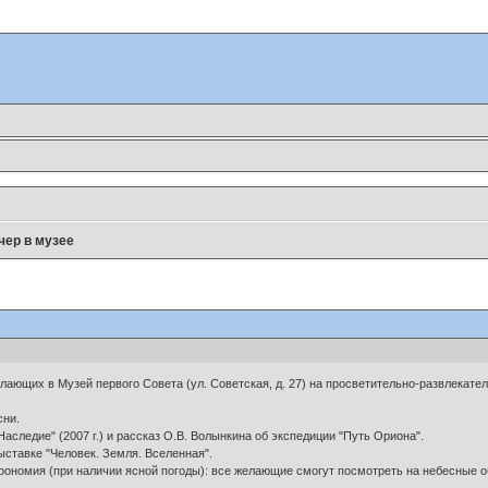
чер в музее
лающих в Музей первого Совета (ул. Советская, д. 27) на просветительно-развлекател
сни.
аследие" (2007 г.) и рассказ О.В. Волынкина об экспедиции "Путь Ориона".
ыставке "Человек. Земля. Вселенная".
трономия (при наличии ясной погоды): все желающие смогут посмотреть на небесные 