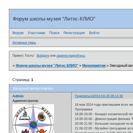
Форум школы-музея "Литос-КЛИО"
Форум
Участники
Поиск
Регистрация
Войти
Активные темы
Привет, Гость!
Войдите
или
зарегистрируйтесь
.
»
Форум школы-музея "Литос-КЛИО"
»
Мероприятия
»
Звездный ве
Страница:
1
Звездный вечер в музее
Admin
Поделиться
2014-04-26 09:14:30
Администратор
16 мая 2014 года приглашаем всех же
Программа:
18.00-19.00 - Концерт космической пе
19.00-20.00 - Демонстрация фильма "Н
20.00-21.00 - Большая экскурсия по в
21.00-22.00 - Музейно-тротуарная ас