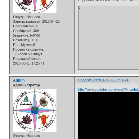
Подробности по тел. 8-920-367-54-03.
0
Откуда:
Иваново
Зарегистрирован
: 2013-04-28
Приглашений:
0
Сообщений:
309
Уважение:
[+0/-0]
Позитив:
[+0/-0]
Пол:
Мужской
Провел на форуме:
17 часов 59 минут
Последний визит:
2023-06-18 17:25:41
Admin
Поделиться
2014-05-17 22:16:24
Администратор
http://www.youtube.com/watch?v=wu
Откуда:
Иваново