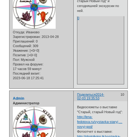
старый Новый год" и
сегодняшней экскурсии по
ней.
0
Откуда:
Иваново
Зарегистрирован
: 2013-04-28
Приглашений:
0
Сообщений:
309
Уважение:
[+0/-0]
Позитив:
[+0/-0]
Пол:
Мужской
Провел на форуме:
17 часов 59 минут
Последний визит:
2023-06-18 17:25:41
Поделиться
2014-
10
Admin
02-03 19:35:53
Администратор
Видеосюжеты о выставке
"Старый, старый Новый год":
http://lena-
fedotova.ru/vystavka-staryj …
novyj-god/
Фотоотчет о выставке:
http://photoliving.tk/vystavka-