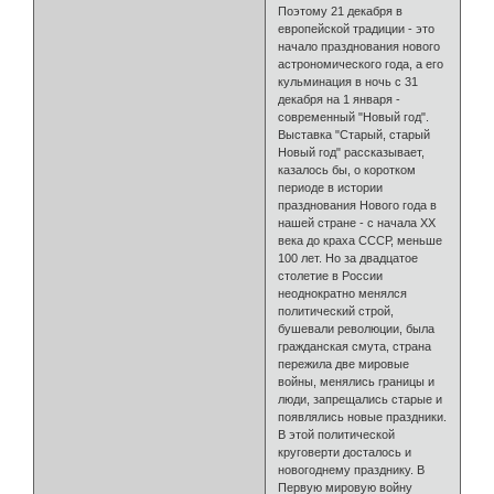
Поэтому 21 декабря в
европейской традиции - это
начало празднования нового
астрономического года, а его
кульминация в ночь с 31
декабря на 1 января -
современный "Новый год".
Выставка "Старый, старый
Новый год" рассказывает,
казалось бы, о коротком
периоде в истории
празднования Нового года в
нашей стране - с начала ХХ
века до краха СССР, меньше
100 лет. Но за двадцатое
столетие в России
неоднократно менялся
политический строй,
бушевали революции, была
гражданская смута, страна
пережила две мировые
войны, менялись границы и
люди, запрещались старые и
появлялись новые праздники.
В этой политической
круговерти досталось и
новогоднему празднику. В
Первую мировую войну