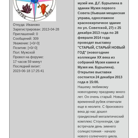
музей им. Д.Г. Бурылина в
здании Музея первого
Совета (бывшая мещанская
управа, одноэтажное
краснокирпичное здание
Откуда:
Иваново
по ул. Советской, 27) с 25
Зарегистрирован
: 2013-04-28
декабря 2013 года по 28
Приглашений:
0
февраля 2014 года
Сообщений:
309
проводят выставку
Уважение:
[+0/-0]
"СТАРЫЙ, СТАРЫЙ НОВЫЙ
Позитив:
[+0/-0]
Пол:
Мужской
ГОД" (новогодние
Провел на форуме:
коллекции ХХ века из
17 часов 59 минут
собраний Музея камня и
Последний визит:
Музея им. Бурылина).
2023-06-18 17:25:41
Открытие выставки
состоится 24 декабря 2013
года в 15:00.
Нашему любимому
новогоднему празднику много
лет. Он очень старый. Новый
временной рубеж отмечали
еще в неолите. С бронзового
века до нас дошел
грандиозный мегалитический
комплекс Стоунхендж, где
встречали день зимнего
солнцестояния - начало
нового солнечного цикла.