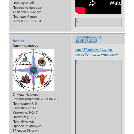
Пол:
Мужской
Провел на форуме:
17 часов 59 минут
Последний визит:
0
2023-06-18 17:25:41
Поделиться
2013-
5
Admin
12-25 17:32:18
Администратор
http://37.ru/news/glavnye-
novosti/v-muz … v-morozov/
0
Откуда:
Иваново
Зарегистрирован
: 2013-04-28
Приглашений:
0
Сообщений:
309
Уважение:
[+0/-0]
Позитив:
[+0/-0]
Пол:
Мужской
Провел на форуме:
17 часов 59 минут