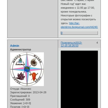
Новый год" ждет вас
ежедневно с 11:00 до 17:00,
кроме понедельника.
Некоторые фотографии с
открытия можно посмотреть
здесь:
http://tar-
elentirmo.livejournal.com/44240.html
0
Поделиться
2013-
4
Admin
12-25 16:26:53
Администратор
Откуда:
Иваново
Зарегистрирован
: 2013-04-28
Приглашений:
0
Сообщений:
309
Уважение:
[+0/-0]
Позитив:
[+0/-0]