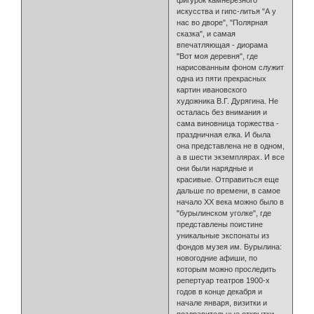
искусства и гипс-литья "А у
нас во дворе", "Полярная
сказка", и самая
впечатляющая - диорама
"Вот моя деревня", где
нарисованным фоном служит
одна из пяти прекрасных
картин ивановского
художника В.Г. Дурягина. Не
осталась без внимания и
сама виновница торжества -
праздничная елка. И была
она представлена не в одном,
а в шести экземплярах. И все
они были нарядные и
красивые. Отправиться еще
дальше по времени, в самое
начало ХХ века можно было в
"бурылинском уголке", где
представлены поистине
уникальные экспонаты из
фондов музея им. Бурылина:
новогодние афиши, по
которым можно проследить
репертуар театров 1900-х
годов в конце декабря и
начале января, визитки и
поздравительные открытки