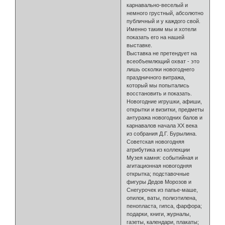
карнавально-веселый и
немного грустный, абсолютно
публичный и у каждого свой.
Именно таким мы и хотели
показать его на нашей
выставке.
Выставка не претендует на
всеобъемлющий охват - это
лишь осколки новогоднего
праздничного витража,
который мы попытались
восстановить и показать.
Новогодние игрушки, афиши,
открытки и визитки, предметы
антуража новогодних балов и
карнавалов начала ХХ века
из собрания Д.Г. Бурылина.
Советская новогодняя
атрибутика из коллекции
Музея камня: событийная и
агитационная новогодняя
открытка; подставочные
фигуры Дедов Морозов и
Снегурочек из папье-маше,
опилок, ваты, полиэтилена,
пенопласта, гипса, фарфора;
подарки, книги, журналы,
газеты, календари, плакаты;