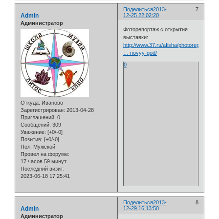
Поделиться
2013-
7
Admin
12-25 22:02:20
Администратор
Фоторепортаж с открытия
выставки:
http://www.37.ru/afisha/photoreports/vy
… novyy-god/
0
Откуда:
Иваново
Зарегистрирован
: 2013-04-28
Приглашений:
0
Сообщений:
309
Уважение:
[+0/-0]
Позитив:
[+0/-0]
Пол:
Мужской
Провел на форуме:
17 часов 59 минут
Последний визит:
2023-06-18 17:25:41
Поделиться
2013-
8
Admin
12-29 16:13:50
Администратор