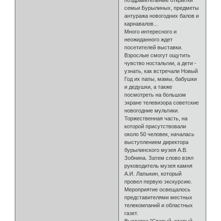
семьи Бурылиных, предметы
антуража новогодних балов и
карнавалов...
Много интересного и
неожиданного ждет
посетителей выставки.
Взрослые смогут ощутить
чувство ностальгии, а дети -
узнать, как встречали Новый
Год их папы, мамы, бабушки
и дедушки, а также
посмотреть на большом
экране телевизора советские
новогодние мультики.
Торжественная часть, на
которой присутствовали
около 50 человек, началась
выступлением директора
бурылинского музея А.В.
Зобнина. Затем слово взял
руководитель музея камня
А.И. Лапыкин, который
провел первую экскурсию.
Мероприятие освещалось
представителями местных
телекомпаний и областных
газет.
Выставка "Старый, старый