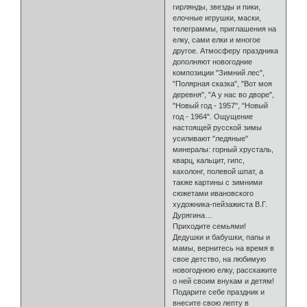
гирлянды, звезды и пики,
елочные игрушки, маски,
телеграммы, приглашения на
елку, сами елки и многое
другое. Атмосферу праздника
дополняют новогодние
композиции "Зимний лес",
"Полярная сказка", "Вот моя
деревня", "А у нас во дворе",
"Новый год - 1957", "Новый
год - 1964". Ощущение
настоящей русской зимы
усиливают "ледяные"
минералы: горный хрусталь,
кварц, кальцит, гипс,
кахолонг, полевой шпат, а
также картины с зимними
сюжетами ивановского
художника-пейзажиста В.Г.
Дурягина…
Приходите семьями!
Дедушки и бабушки, папы и
мамы, вернитесь на время в
свое детство, на любимую
новогоднюю елку, расскажите
о ней своим внукам и детям!
Подарите себе праздник и
внесите свою лепту в