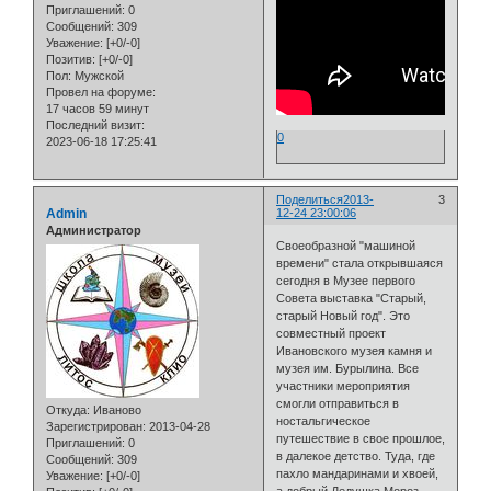
Приглашений:
0
Сообщений:
309
Уважение:
[+0/-0]
Позитив:
[+0/-0]
Пол:
Мужской
Провел на форуме:
17 часов 59 минут
Последний визит:
0
2023-06-18 17:25:41
Поделиться
2013-
3
Admin
12-24 23:00:06
Администратор
Своеобразной "машиной
времени" стала открывшаяся
сегодня в Музее первого
Совета выставка "Старый,
старый Новый год". Это
совместный проект
Ивановского музея камня и
музея им. Бурылина. Все
участники мероприятия
смогли отправиться в
Откуда:
Иваново
ностальгическое
Зарегистрирован
: 2013-04-28
путешествие в свое прошлое,
Приглашений:
0
в далекое детство. Туда, где
Сообщений:
309
пахло мандаринами и хвоей,
Уважение:
[+0/-0]
а добрый Дедушка Мороз