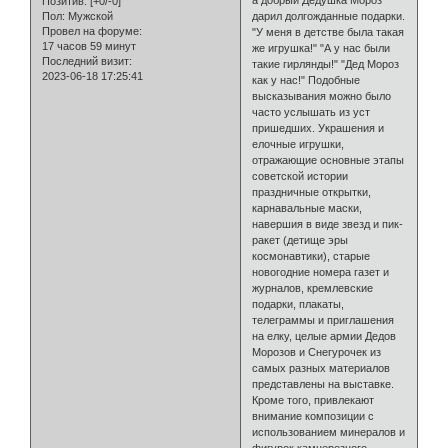
Позитив:
[+0/-0]
Пол:
Мужской
дарил долгожданные подарки.
Провел на форуме:
"У меня в детстве была такая
17 часов 59 минут
же игрушка!" "А у нас были
Последний визит:
такие гирлянды!" "Дед Мороз
2023-06-18 17:25:41
как у нас!" Подобные
высказывания можно было
часто услышать из уст
пришедших. Украшения и
елочные игрушки,
отражающие основные этапы
советской истории
праздничные открытки,
карнавальные маски,
навершия в виде звезд и пик-
ракет (детище эры
космонавтики), старые
новогодние номера газет и
журналов, кремлевские
подарки, плакаты,
телеграммы и приглашения
на елку, целые армии Дедов
Морозов и Снегурочек из
самых разных материалов
представлены на выставке.
Кроме того, привлекают
внимание композиции с
использованием минералов и
фигурок камнерезного