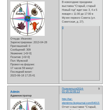
В новогодние праздники
выставка "Старый, старый
Новый год" ждет вас 3, 4 и 5
января с 11:00 до 17:00 в
Музее первого Совета (ул.
Советская, д. 27).
0
Откуда:
Иваново
Зарегистрирован
: 2013-04-28
Приглашений:
0
Сообщений:
309
Уважение:
[+0/-0]
Позитив:
[+0/-0]
Пол:
Мужской
Провел на форуме:
17 часов 59 минут
Последний визит:
2023-06-18 17:25:41
Поделиться
2014-
9
Admin
01-25 22:05:13
Администратор
http://tar-
elentirmo.livejournal.com/54013.html
Отчет о выставке "Старый,