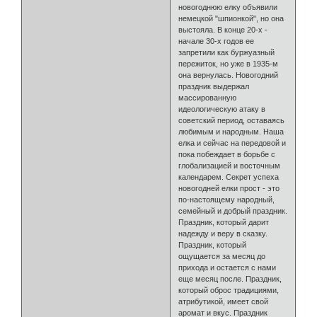
новогоднюю елку объявили
немецкой "шпионкой", но она
выстояла. В конце 20-х -
начале 30-х годов ее
запретили как буржуазный
пережиток, но уже в 1935-м
она вернулась. Новогодний
праздник выдержал
массированную
идеологическую атаку в
советский период, оставаясь
любимым и народным. Наша
елка и сейчас на передовой и
пока побеждает в борьбе с
глобализацией и восточным
календарем. Секрет успеха
новогодней елки прост - это
по-настоящему народный,
семейный и добрый праздник.
Праздник, который дарит
надежду и веру в сказку.
Праздник, который
ощущается за месяц до
прихода и остается с нами
еще месяц после. Праздник,
который оброс традициями,
атрибутикой, имеет свой
аромат и вкус. Праздник