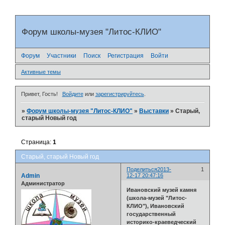
Форум школы-музея "Литос-КЛИО"
Форум
Участники
Поиск
Регистрация
Войти
Активные темы
Привет, Гость!
Войдите
или
зарегистрируйтесь
.
»
Форум школы-музея "Литос-КЛИО"
»
Выставки
»
Старый,
старый Новый год
Страница:
1
Старый, старый Новый год
Поделиться
2013-
1
Admin
12-17 20:47:16
Администратор
Ивановский музей камня
(школа-музей "Литос-
КЛИО"), Ивановский
государственный
историко-краеведческий