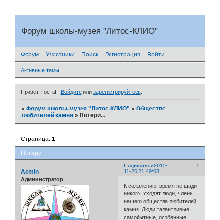
Форум школы-музея "Литос-КЛИО"
Форум
Участники
Поиск
Регистрация
Войти
Активные темы
Привет, Гость!
Войдите
или
зарегистрируйтесь
.
»
Форум школы-музея "Литос-КЛИО"
»
Общество
любителей камня
»
Потери...
Страница:
1
Потери...
Поделиться
2013-
1
Admin
11-26 21:49:08
Администратор
К сожалению, время не щадит
никого. Уходят люди, члены
нашего общества любителей
камня. Люди талантливые,
самобытные, особенные.