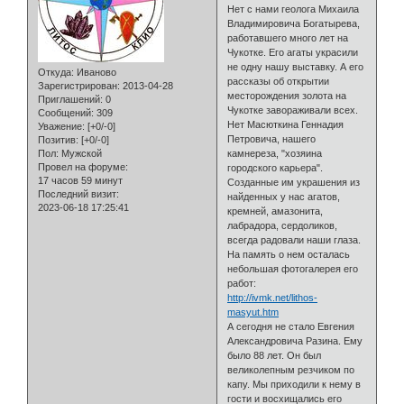
Нет с нами геолога Михаила
Владимировича Богатырева,
работавшего много лет на
Чукотке. Его агаты украсили
не одну нашу выставку. А его
Откуда:
Иваново
рассказы об открытии
Зарегистрирован
: 2013-04-28
месторождения золота на
Приглашений:
0
Чукотке завораживали всех.
Сообщений:
309
Нет Масюткина Геннадия
Уважение:
[+0/-0]
Петровича, нашего
Позитив:
[+0/-0]
Пол:
Мужской
камнереза, "хозяина
Провел на форуме:
городского карьера".
17 часов 59 минут
Созданные им украшения из
Последний визит:
найденных у нас агатов,
2023-06-18 17:25:41
кремней, амазонита,
лабрадора, сердоликов,
всегда радовали наши глаза.
На память о нем осталась
небольшая фотогалерея его
работ:
http://ivmk.net/lithos-
masyut.htm
А сегодня не стало Евгения
Александровича Разина. Ему
было 88 лет. Он был
великолепным резчиком по
капу. Мы приходили к нему в
гости и восхищались его